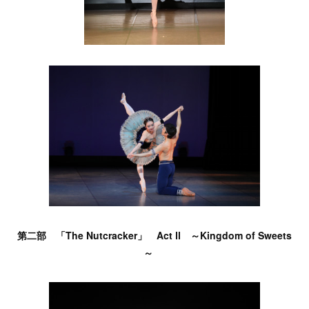
第二部 「The Nutcracker」 Act Ⅱ ～Kingdom of Sweets
～