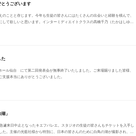
でとうございます
えのことと存じます。今年も生徒の皆さんにはたくさんの出会いと経験を積んで、
にして欲しいと思います。インターミディエイトクラスの髙橋千乃（たかはしゆ…
した
ムズホール仙台 にて第二回発表会が無事終了いたしました。ご来場賜りました皆様、
ご支援本当にありがとうございました。
の湖」
が急遽来日中止となったキエフバレエ。スタジオの生徒の皆さんもチケットを入手し
した。主催の光藍社様から特別に、日本の皆さんのために白鳥の湖が撮影され、…