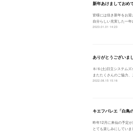
新年あけましておめ
皆様には佳き新年をお迎
自分らしい充実した一年
2023.01.01 14:23
ありがとうございま
８/６(土)日立システ
またたくさんのご協力、
2022.08.15 15:16
キエフバレエ「白鳥
昨年12月に来仙の予定
とても楽しみにしていま