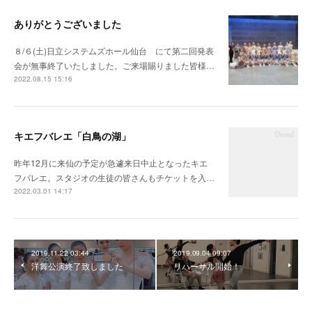
ありがとうございました
８/６(土)日立システムズホール仙台 にて第二回発表
会が無事終了いたしました。ご来場賜りました皆様…
2022.08.15 15:16
キエフバレエ「白鳥の湖」
昨年12月に来仙の予定が急遽来日中止となったキエ
フバレエ。スタジオの生徒の皆さんもチケットを入…
2022.03.01 14:17
2019.11.22 03:44
2019.09.04 09:07
洋舞公演終了致しました
リハーサル開始！