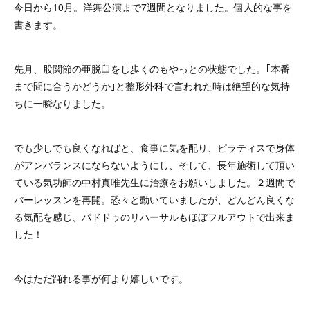
今日から10月。洋舞公演まで7週間となりました。個人的な事を
書きます。
先月、股関節の亜脱臼をし歩くのもやっとの状態でした。｢本番
まで間に合うかどうか｣と整形外科で言われた時は絶望的な気持
ちに一瞬なりました。
でも少しでも良くなればと、食事に気を配り、ピラティスで身体
がアンバランスにならないようにし、そして、長年施術して頂い
ている気功師の中村真唯先生に治療をお願いしました。２週間で
バーレッスンを再開。恐々と動いていましたが、どんどん良くな
る気配を感じ、パドドゥのリハーサルもほぼフルアウトで出来ま
した！
今はただ踊れる事が何より嬉しいです。