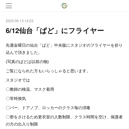
2020.06.13 14:23
6/12仙台「ぱど」にフライヤー
先週金曜日の仙台「ぱど」中央版にスタジオのフライヤーを折り
込んで頂きました。
(写真のぱどは以前の物)
ご覧になられた方もいらっしゃると思います。
スタジオでは
〇教師の検温、マスク着用
〇常時換気
〇バー、ドアノブ、ロッカーのクラス毎の消毒
〇密をさけるため更衣室の人数制限、クラス時間を空け、保護者
の方の出入り制限