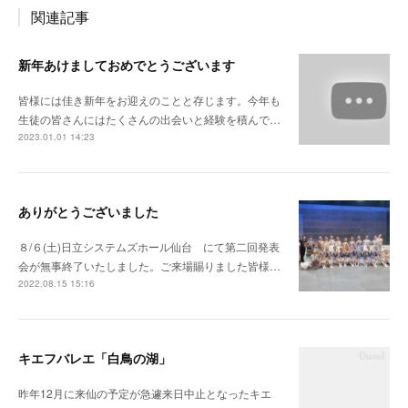
関連記事
新年あけましておめでとうございます
皆様には佳き新年をお迎えのことと存じます。今年も
生徒の皆さんにはたくさんの出会いと経験を積んで…
2023.01.01 14:23
ありがとうございました
８/６(土)日立システムズホール仙台 にて第二回発表
会が無事終了いたしました。ご来場賜りました皆様…
2022.08.15 15:16
キエフバレエ「白鳥の湖」
昨年12月に来仙の予定が急遽来日中止となったキエ