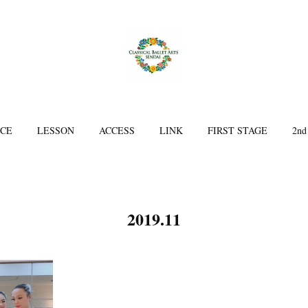
ICE
LESSON
ACCESS
LINK
FIRST STAGE
2nd
2019
.
11