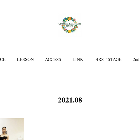
ICE
LESSON
ACCESS
LINK
FIRST STAGE
2nd
2021
.
08