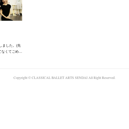
しました。(先
てなくてごめ…
Copyright © CLASSICAL BALLET ARTS SENDAI All Right Reserved.