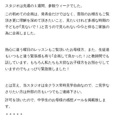
スタジオは先週の１週間、参観ウィークでした。
この初めての企画は、発表会だけではなく、普段のお稽古もご覧
頂き更に理解を深めて頂きたいこと、見たいけれど多感な時期の
子どもが｢見ないで！｣と言うので見られない💦💦と仰るご家族の
為に企画しました。
熱心に違う曜日のレッスンもご覧頂いたお母様方、また、生徒達
もいつもと違う緊張感も有り｢企画して良かった！｣と教師間でも
話しています。もちろん私たちも大切なお子様方をお預かりして
いますのでちょっぴり緊急致しました！
とは言え、当スタジオは全クラス常時見学自由なので、ご見学な
さりたい方は外部の方もいつでもご連絡下さい。
許可を頂いたので、中学生のお母様の感想メールを掲載致しま
す。
＊＊＊＊＊