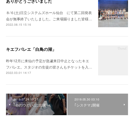
ありがとうございました
８/６(土)日立システムズホール仙台 にて第二回発表
会が無事終了いたしました。ご来場賜りました皆様…
2022.08.15 15:16
キエフバレエ「白鳥の湖」
昨年12月に来仙の予定が急遽来日中止となったキエ
フバレエ。スタジオの生徒の皆さんもチケットを入…
2022.03.01 14:17
2019.07.28 10:37
2019.05.30 03:10
｢命のつどい｣に出演
｢システマ｣開催