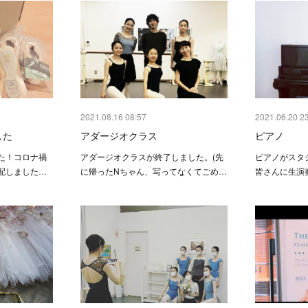
2021.08.16 08:57
2021.06.20 2
した
アダージオクラス
ピアノ
た！コロナ禍
アダージオクラスが終了しました。(先
ピアノがスタ
配しました…
に帰ったNちゃん、写ってなくてごめ…
皆さんに生演