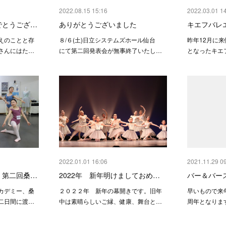
2022.08.15 15:16
2022.03.01 1
でとうござ…
ありがとうございました
キエフバレ
えのことと存
８/６(土)日立システムズホール仙台
昨年12月に
さんにはた…
にて第二回発表会が無事終了いたし…
となったキエ
2022.01.01 16:06
2021.11.29 0
 第二回桑…
2022年 新年明けましておめ…
バー＆バー
カデミー、桑
２０２２年 新年の幕開きです。旧年
早いもので来
二日間に渡…
中は素晴らしいご縁、健康、舞台と…
周年となりま