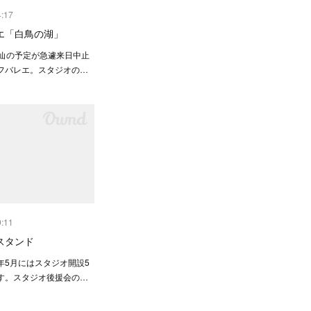
4:17
エ「白鳥の湖」
来仙の予定が急遽来日中止
フバレエ。スタジオの…
9:11
スタンド
年5月にはスタジオ開設5
す。スタジオ後援会の…